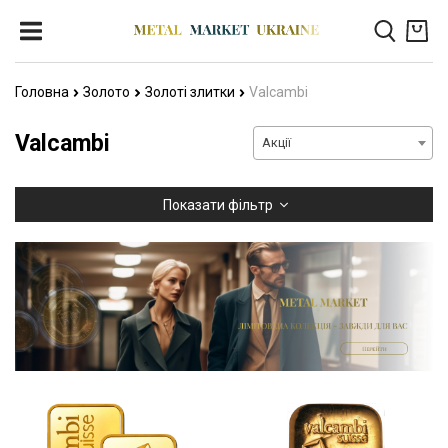
Головна
Золото
Золоті злитки
Valcambi
Valcambi
Акції
Показати фільтр