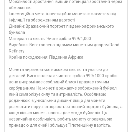
Можливості зростання: вищий потенціал зростання через
обмеження
Інвестиційна мета: інвестиційна монета із захистом від
інфляції та збереженням вартості
Дизайн: Вражаючий портрет південноафриканського
буйвола
Матеріал та якість: Чисте срібло 999/1,000
Виробник: Виготовлена відомим монетним двором Rand
Refinery
Країна походження: Південна Африка
Монета вирізняється високою якістю та увагою до
деталей. Виготовлена з чистого срібла 999/1000 проби,
вона випромінює особливий блиск і вражає точним
карбуванням. На монеті вражаюче зображений буйвол,
який символізує силу та витривалість. Особливою
родзинкою є унікальний дизайн: якщо дві монети
розмістити поруч, створюється повний портрет буйвола, а
якщо кілька монет - навіть ціле стадо буйволів. Ця
незвичайна особливість робить монету справжньою
принадою для очей і збільшує її потенційну вартість.