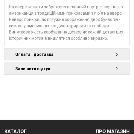
На аверсі монети зображено величний портрет корінного
американця з традиційними прикрасами з пір'я на аверсі.
Реверс прикрашає потужне зображення двох буйволів -
символу американської дикої природи та свободи.
Виняткова якість карбування дозволяє кожній деталі цих
історичних мотивів виділятися особливо виразно.
Оплата і доставка
Залишити відгук
КАТАЛОГ
ПРО МАГАЗИН