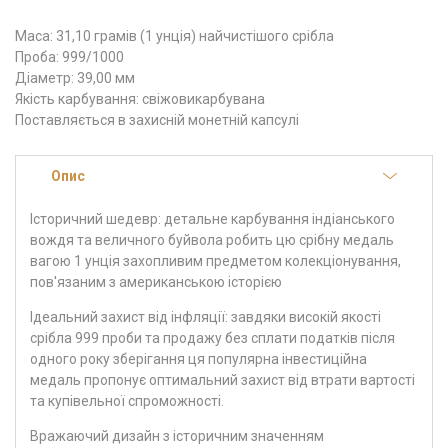
Маса: 31,10 грамів (1 унція) найчистішого срібла
Проба: 999/1000
Діаметр: 39,00 мм
Якість карбування: свіжовикарбувана
Поставляється в захисній монетній капсулі
Опис
Історичний шедевр: детальне карбування індіанського
вождя та величного буйвола робить цю срібну медаль
вагою 1 унція захопливим предметом колекціонування,
пов'язаним з американською історією
Ідеальний захист від інфляції: завдяки високій якості
срібла 999 проби та продажу без сплати податків після
одного року зберігання ця популярна інвестиційна
медаль пропонує оптимальний захист від втрати вартості
та купівельної спроможності.
Вражаючий дизайн з історичним значенням