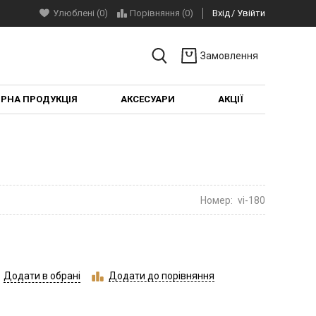
Улюблені (0)
Порівняння (
0
)
Вхід
Увійти
Замовлення
ІРНА ПРОДУКЦІЯ
АКСЕСУАРИ
АКЦІЇ
Номер:
vi-180
Додати в обрані
Додати до порівняння