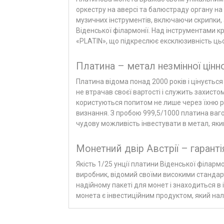
оркестру на аверсі та балюстраду органу на
музичних інструментів, включаючи скрипки, 
Віденської філармонії. Над інструментами к
«PLATIN», що підкреслює ексклюзивність цьо
Платина – метал незмінної цінно
Платина
відома понад 2000 років
і цінуєтьс
не втрачав своєї вартості і служить захисто
користуються попитом не лише через їхню рід
визнання. З пробою 999,5/1000 платина ваго
чудову можливість інвестувати в метал, як
Монетний двір Австрії – гаранті
Якість 1/25 унції платини Віденської філарм
виробник, відомий своїми високими стандар
надійному пакеті для монет і знаходиться в 
монета є інвестиційним продуктом, який нал