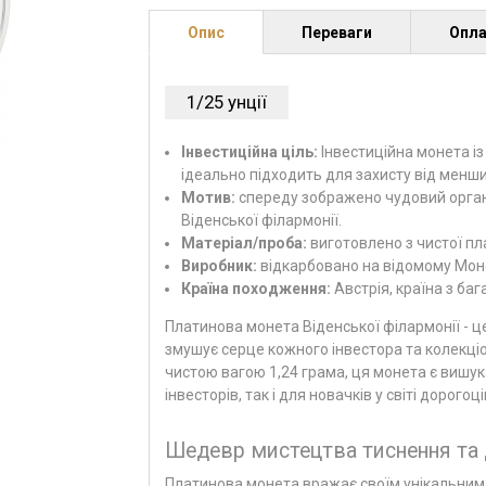
Опис
Переваги
Опла
1/25 унції
Інвестиційна ціль:
Інвестиційна монета із
ідеально підходить для захисту від менши
Мотив:
спереду зображено чудовий орган
Віденської філармонії.
Матеріал/проба:
виготовлено з чистої пл
Виробник:
відкарбовано на відомому Моне
Країна походження:
Австрія, країна з ба
Платинова монета
Віденської філармонії
- ц
змушує серце кожного інвестора та колекціо
чистою вагою 1,24 грама, ця монета є вишу
інвесторів, так і для новачків у світі дорогоц
Шедевр мистецтва тиснення та 
Платинова монета вражає своїм унікальни