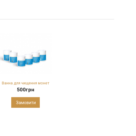
Ванна для чищення монет
500
грн
Замовити