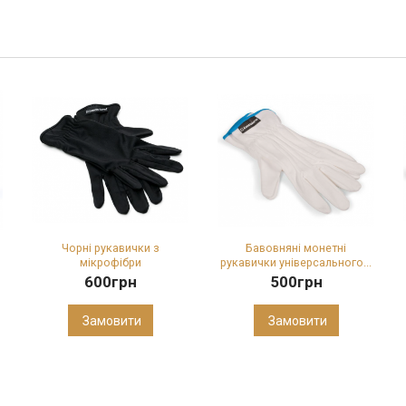
Чорні рукавички з
Бавовняні монетні
мікрофібри
рукавички універсального...
600
грн
500
грн
Замовити
Замовити