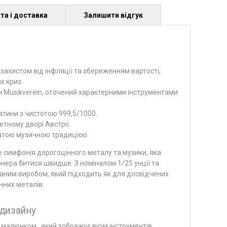
та і доставка
Залишити відгук
 захистом від інфляції та збереженням вартості,
х криз.
 Musikverein, оточений характерними інструментами
атини з чистотою 999,5/1000.
тному дворі Австрії.
гатою музичною традицією.
е симфонія дорогоцінного металу та музики, яка
нера битися швидше. З номіналом 1/25 унції та
каним виробом, який підходить як для досвідчених
інних металів.
дизайну
м малюнком
,
який зображує вісім інструментів