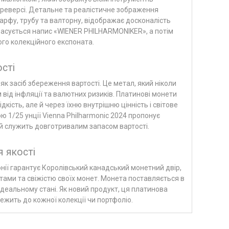
 реверсі. Детальне та реалістичне зображення
арфу, трубу та валторну, відображає досконалість
расується напис «WIENER PHILHARMONIKER», а потім
го колекційного експоната.
сті
я як засіб збереження вартості. Це метал, який ніколи
м від інфляції та валютних ризиків. Платинові монети
кість, але й через їхню внутрішню цінність і світове
ю 1/25 унції Vienna Philharmonic 2024 пропонує
ий служить довготривалим запасом вартості.
я якості
онії гарантує Королівський канадський монетний двір,
тами та свіжістю своїх монет. Монета поставляється в
ідеальному стані. Як новий продукт, ця платинова
ежить до кожної колекції чи портфоліо.