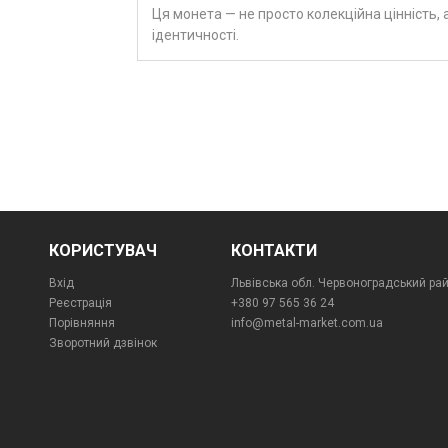
Ця монета — не просто колекційна цінність, 
ідентичності.
КОРИСТУВАЧ
КОНТАКТИ
Вхід
Львівська обл. Червоноградський райо
Реєстрація
+380 97 565 36 24
Порівняння
info@metal-market.com.ua
Зворотний дзвінок