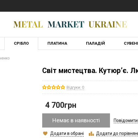
СРІБЛО
ПЛАТИНА
ПАЛАДІЙ
СУВЕН
ченко
Світ мистецтва. Кутюр’є. Л
Відгуки: 0
4 700
грн
Немає в наявності
Повідомити
Додати в обрані
Додати до порівнян