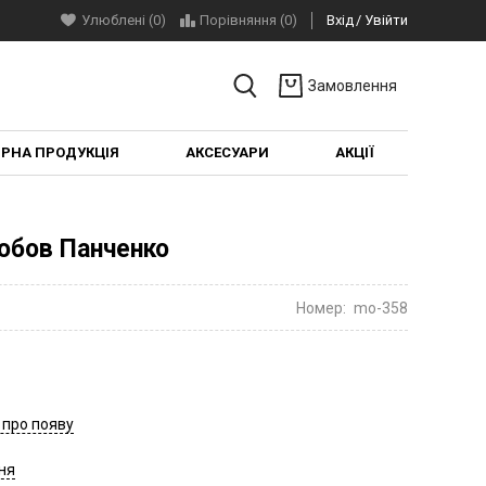
Улюблені (0)
Порівняння (
0
)
Вхід
Увійти
Замовлення
ІРНА ПРОДУКЦІЯ
АКСЕСУАРИ
АКЦІЇ
юбов Панченко
Номер:
mo-358
 про появу
ня