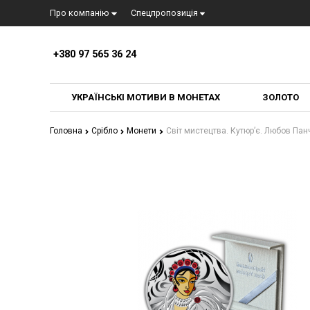
Про компанiю
Спецпропозиція
+380 97 565 36 24
УКРАЇНСЬКІ МОТИВИ В МОНЕТАХ
ЗОЛОТО
Головна
Срібло
Монети
Світ мистецтва. Кутюр’є. Любов Пан