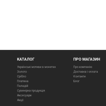
КАТАЛОГ
ПРО МАГАЗИН
Українські мотиви в монетах
Про компанiю
Золото
Доставка і оплата
Срібло
Контакти
Платина
Блог
Паладій
Сувенірна продукція
Аксесуари
Акції