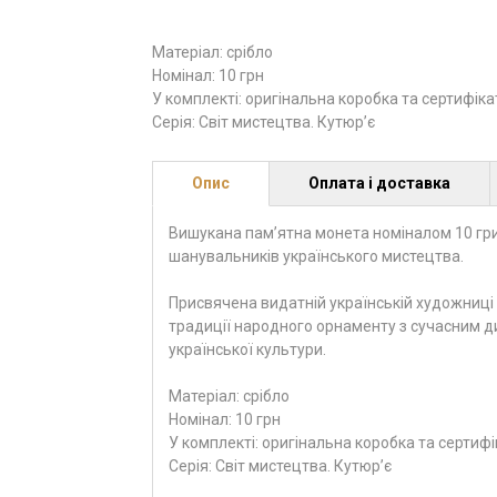
Матеріал: срібло
Номінал: 10 грн
У комплекті: оригінальна коробка та сертифіка
Серія: Світ мистецтва. Кутюр’є
Опис
Оплата і доставка
Вишукана пам’ятна монета номіналом 10 гр
шанувальників українського мистецтва.
Присвячена видатній українській художниці
традиції народного орнаменту з сучасним д
української культури.
Матеріал: срібло
Номінал: 10 грн
У комплекті: оригінальна коробка та сертифі
Серія: Світ мистецтва. Кутюр’є