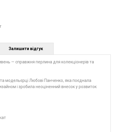
т
Залишити відгук
ивень — справжня перлина для колекціонерів та
 та модельєрці Любові Панченко, яка поєднала
изайном і зробила неоціненний внесок у розвиток
кат