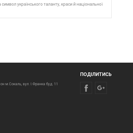
а символ українського таланту, краси й національної
ПОДІЛИТИСЬ
н м.Сокаль, вул. І.Франка буд. 11