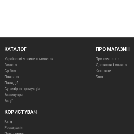
КАТАЛОГ
ПРО МАГАЗИН
Українські мотиви в монетах
Про компанiю
Золото
Доставка і оплата
Срібло
Контакти
Платина
Блог
Паладій
Сувенірна продукція
Аксесуари
Акції
КОРИСТУВАЧ
Вхід
Реєстрація
Порівняння