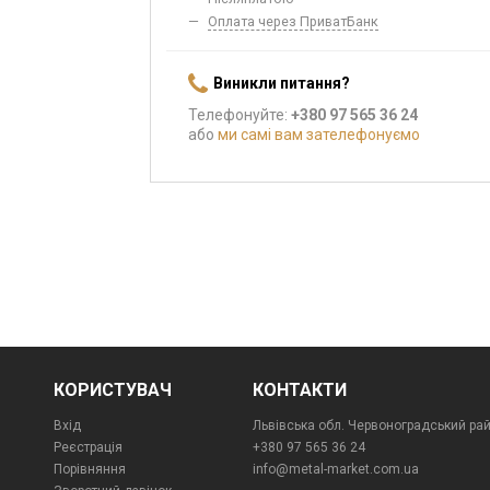
Оплата через ПриватБанк
Виникли питання?
Телефонуйте:
+380 97 565 36 24
або
ми самі вам зателефонуємо
КОРИСТУВАЧ
КОНТАКТИ
Вхід
Львівська обл. Червоноградський райо
Реєстрація
+380 97 565 36 24
Порівняння
info@metal-market.com.ua