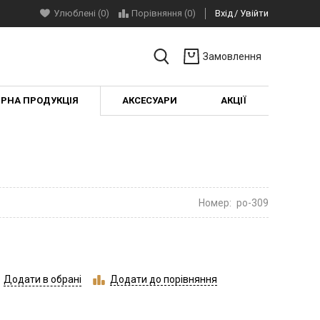
Улюблені (0)
Порівняння (
0
)
Вхід
Увійти
Замовлення
ІРНА ПРОДУКЦІЯ
АКСЕСУАРИ
АКЦІЇ
Номер:
po-309
Додати в обрані
Додати до порівняння