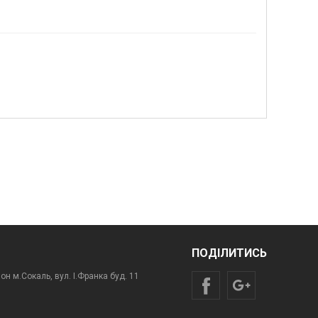
ПОДІЛИТИСЬ
н м.Сокаль, вул. І.Франка буд. 11