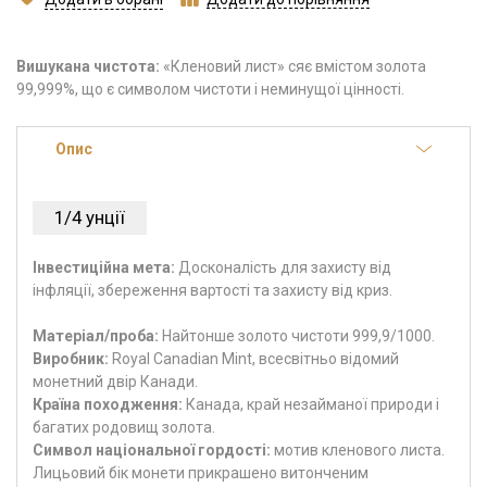
Вишукана чистота:
«Кленовий лист» сяє вмістом золота
99,999%, що є символом чистоти і неминущої цінності.
Опис
1/4 унції
Інвестиційна мета:
Досконалість для захисту від
інфляції, збереження вартості та захисту від криз.
Матеріал/проба:
Найтонше золото чистоти 999,9/1000.
Виробник:
Royal Canadian Mint, всесвітньо відомий
монетний двір Канади.
Країна походження:
Канада, край незайманої природи і
багатих родовищ золота.
Символ національної гордості:
мотив кленового листа.
Лицьовий бік монети прикрашено витонченим