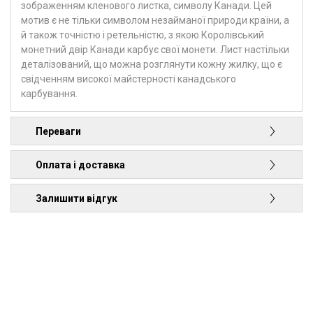
зображенням кленового листка, символу Канади. Цей
мотив є не тільки символом незайманої природи країни, а
й також точністю і ретельністю, з якою Королівський
монетний двір Канади карбує свої монети. Лист настільки
деталізований, що можна розглянути кожну жилку, що є
свідченням високої майстерності канадського
карбування.
Переваги
Оплата і доставка
Залишити відгук